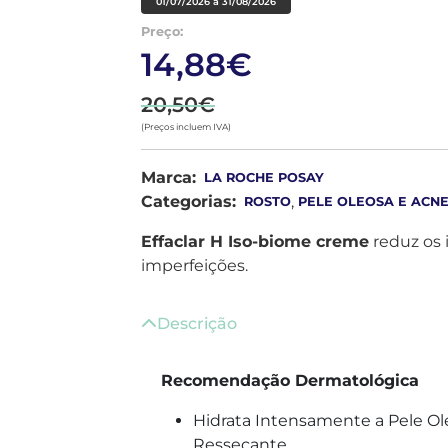
01/07/2026 a 31/08/2026
Preço:
14,88€
20,50€
(Preços incluem IVA)
Marca:
LA ROCHE POSAY
Categorias:
,
ROSTO
PELE OLEOSA E ACN
Effaclar H Iso-biome creme
reduz os 
imperfeições.
Descrição
Recomendação Dermatológica
Hidrata Intensamente a Pele Ol
Ressecante.