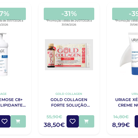
47%
-31%
-3
a de 31/07/2026 a
*Promoção válida de 24/07/2026 a
*Promoção válida
8/2026
31/08/2026
31/08
IAGE
GOLD COLLAGEN
URI
EMOSE C8+
GOLD COLLAGEN
URIAGE X
LIPIDANTE
FORTE SOLUÇÃO
CREME N
IDO 400ML
10X50ML
CALMANTE
40
55,90€
14,80€
38,50€
8,99€