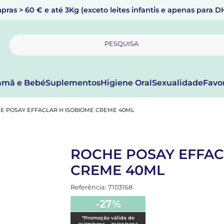
pras > 60 € e até 3Kg (exceto leites infantis e apenas para 
PESQUISA
mã e Bebé
Suplementos
Higiene Oral
Sexualidade
Favo
E POSAY EFFACLAR H ISOBIOME CREME 40ML
ROCHE POSAY EFFAC
CREME 40ML
Referência: 7103168
-27%
*Promoção válida de