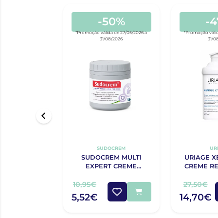
-50%
-
*Promoção válida de 27/05/2026 a
*Promoção válid
31/08/2026
31/0
SUDOCREM
UR
SUDOCREM MULTI
URIAGE X
EXPERT CREME
CREME RE
PROTECTOR 125G
ANTIPRUR
10,95€
27,50€
5,52€
14,70€