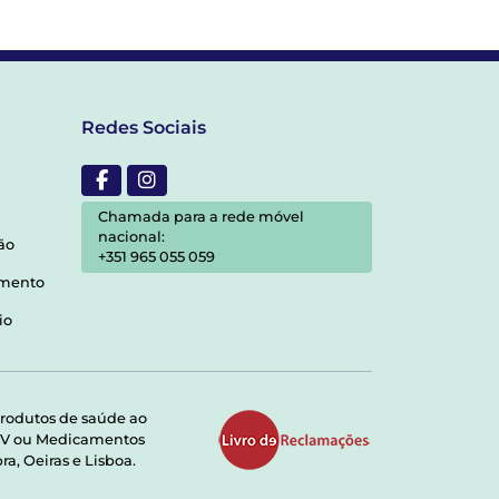
Redes Sociais
Chamada para a rede móvel
nacional:
ão
+351 965 055 059
amento
io
rodutos de saúde ao
RMV ou Medicamentos
a, Oeiras e Lisboa.