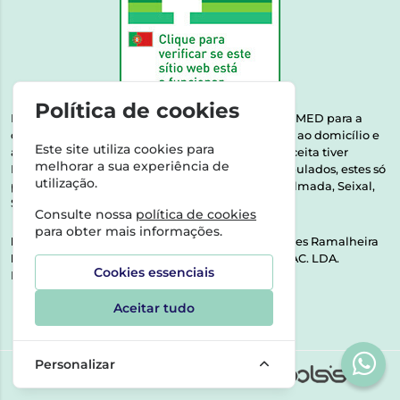
Política de cookies
Esta farmácia encontra-se autorizada pelo INFARMED para a
dispensa de medicamentos e produtos de saúde ao domicílio e
Este site utiliza cookies para
através da internet. Medicamentos | Se na sua receita tiver
melhorar a sua experiência de
MSRM, MNSRM, MSRMV ou Medicamentos Manipulados, estes só
utilização.
podem ser entregues nos seguintes concelhos: Almada, Seixal,
Sesimbra, Oeiras e Lisboa.
Consulte nossa
política de cookies
para obter mais informações.
Direção Técnica:
Dra. Raquel Alexandra Fernandes Ramalheira
NIPC:
513064133 | ASPAS E NÚMEROS SOC. FARMAC. LDA.
Cookies essenciais
Rua dos Castanheiros 5 AB Feijó2810-036 Almada
Aceitar tudo
Personalizar
©2026 Todos os direitos reservados