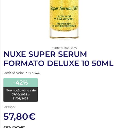
Imagem ilustrativa
NUXE SUPER SERUM
FORMATO DELUXE 10 50ML
Referência: 7273144
-42%
*Promoção válida de
07/10/2025 a
31/08/2026
Preço:
57,80€
99,90€