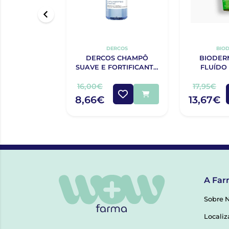
DERCOS
BIO
DERCOS CHAMPÔ
BIODER
SUAVE E FORTIFICANTE
FLUÍDO
MINERAL SUAVE 400ML
400ML 
16,00€
17,95€
8,66€
13,67€
A Far
Sobre 
Localiz