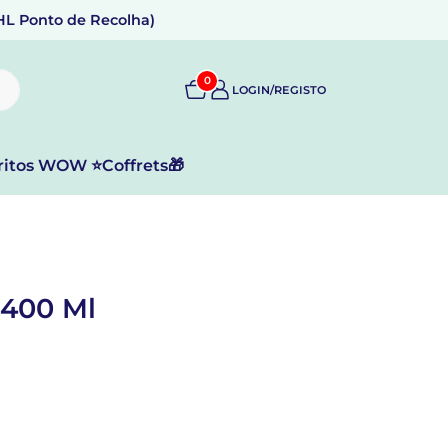
DHL Ponto de Recolha)
0
LOGIN/REGISTO
ritos WOW ⭐
Coffrets🎁
400 Ml