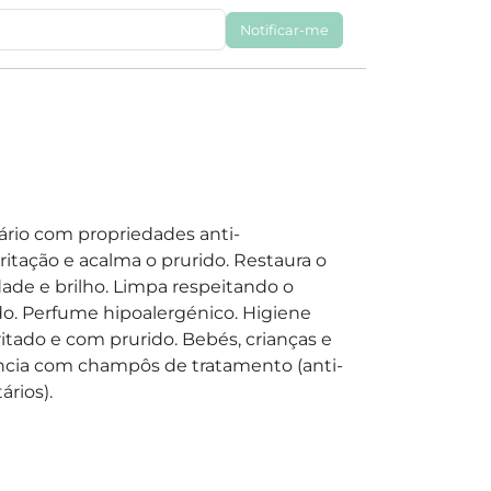
Notificar-me
rio com propriedades anti-
irritação e acalma o prurido. Restaura o
ade e brilho. Limpa respeitando o
do. Perfume hipoalergénico. Higiene
rritado e com prurido. Bebés, crianças e
ância com champôs de tratamento (anti-
ários).