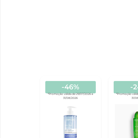
-46%
-
*Promoção válida de 29/07/2026 a
*Promoção válid
31/08/2026
31/0