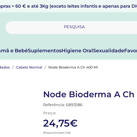
pras > 60 € e até 3Kg (exceto leites infantis e apenas para 
PESQUISA
mã e Bebé
Suplementos
Higiene Oral
Sexualidade
Favo
dados
Cabelo Normal
Node Bioderma A Ch 400 Ml
Node Bioderma A Ch 
Referência: 6893586
Preço:
24,75€
(Preços incluem IVA)