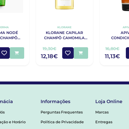
DERMA
KLORANE
API
MA NODÉ
KLORANE CAPILAR
API
 CHAMPÔ
CHAMPÔ CAMOMILA
CONDIC
DESCONTO
400 ml
BRILHO E 
150
19,30€
16,80€
12,18€
11,13€
mácia
Informações
Loja Online
Nós
Perguntas Frequentes
Marcas
ação e Horário
Política de Privacidade
Entregas