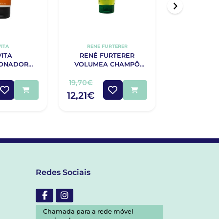
VITA
RENE FURTERER
RENE FU
VITA
RENÉ FURTERER
RENE FU
IONADOR
VOLUMEA CHAMPÔ
NATURIA C
VITALIDADE
200ML
400
 ML
19,70€
21,55€
12,21€
Redes Sociais
Chamada para a rede móvel