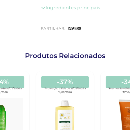
Ingredientes principais
PARTILHAR:
Produtos Relacionados
24%
-37%
-3
a de 01/07/2026 a
*Promoção válida de 21/03/2025 a
*Promoção válida
8/2026
31/08/2026
31/08