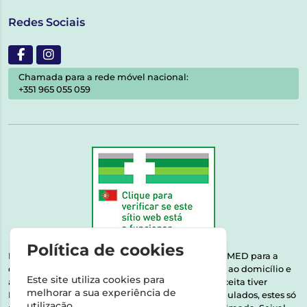
Redes Sociais
Chamada para a rede móvel nacional:
+351 965 055 059
Política de cookies
Esta farmácia encontra-se autorizada pelo INFARMED para a
dispensa de medicamentos e produtos de saúde ao domicílio e
Este site utiliza cookies para
através da internet. Medicamentos | Se na sua receita tiver
melhorar a sua experiência de
MSRM, MNSRM, MSRMV ou Medicamentos Manipulados, estes só
utilização.