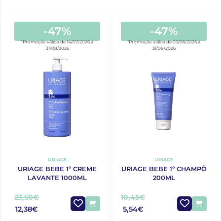
-47%
-47%
*Promoção válida de 14/07/2026 a
*Promoção válida de 03/06/2026 a
31/08/2026
31/08/2026
URIAGE
URIAGE
URIAGE BEBE 1º CREME
URIAGE BEBE 1º CHAMPÔ
LAVANTE 1000ML
200ML
23,50€
10,45€
12,38€
5,54€