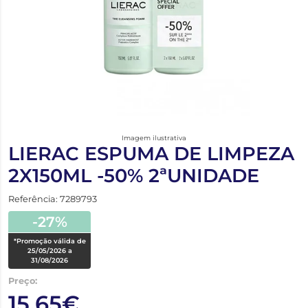
Imagem ilustrativa
LIERAC ESPUMA DE LIMPEZA
2X150ML -50% 2ªUNIDADE
Referência: 7289793
-27%
*Promoção válida de
25/05/2026 a
31/08/2026
Preço:
15,65€