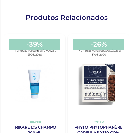
Produtos Relacionados
-39%
-26%
*Promoção válida de 01/07/2026 a
*Promoção válida de 29/07/2026 a
31/08/2026
31/08/2026
TRIKARE
PHYTO
TRIKARE DS CHAMPO
PHYTO PHYTOPHANÈRE
200ML
CÁPSULAS X120 COM