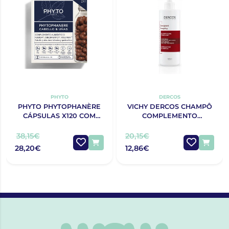
PHYTO
DERCOS
PHYTO PHYTOPHANÈRE
VICHY DERCOS CHAMPÔ
CÁPSULAS X120 COM
COMPLEMENTO
OFERTA 120 CÁPSULAS
ANTIQUEDA
ESTIMULANTE 400ML
38,15€
20,15€
28,20€
12,86€