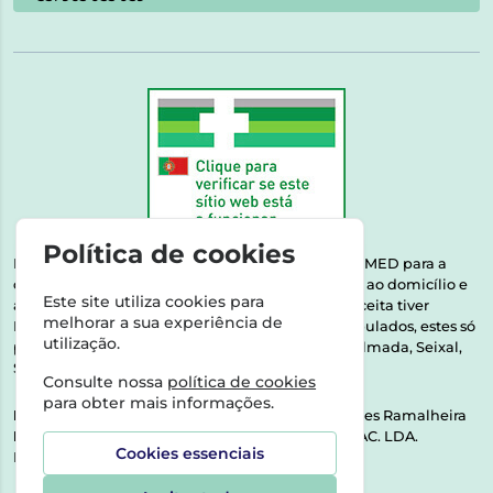
Política de cookies
Esta farmácia encontra-se autorizada pelo INFARMED para a
dispensa de medicamentos e produtos de saúde ao domicílio e
Este site utiliza cookies para
através da internet. Medicamentos | Se na sua receita tiver
melhorar a sua experiência de
MSRM, MNSRM, MSRMV ou Medicamentos Manipulados, estes só
utilização.
podem ser entregues nos seguintes concelhos: Almada, Seixal,
Sesimbra, Oeiras e Lisboa.
Consulte nossa
política de cookies
para obter mais informações.
Direção Técnica:
Dra. Raquel Alexandra Fernandes Ramalheira
NIPC:
513064133 | ASPAS E NÚMEROS SOC. FARMAC. LDA.
Cookies essenciais
Rua dos Castanheiros 5 AB Feijó2810-036 Almada