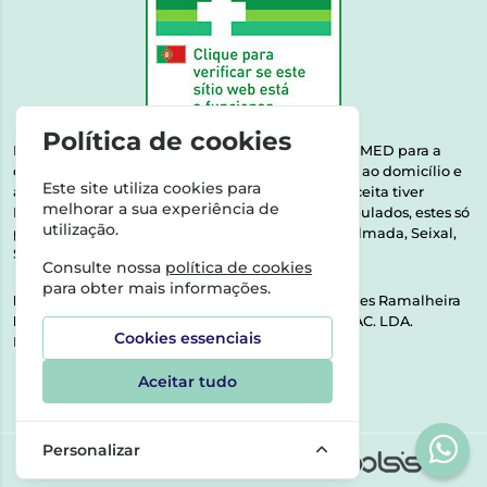
Política de cookies
Esta farmácia encontra-se autorizada pelo INFARMED para a
dispensa de medicamentos e produtos de saúde ao domicílio e
Este site utiliza cookies para
através da internet. Medicamentos | Se na sua receita tiver
melhorar a sua experiência de
MSRM, MNSRM, MSRMV ou Medicamentos Manipulados, estes só
utilização.
podem ser entregues nos seguintes concelhos: Almada, Seixal,
Sesimbra, Oeiras e Lisboa.
Consulte nossa
política de cookies
para obter mais informações.
Direção Técnica:
Dra. Raquel Alexandra Fernandes Ramalheira
NIPC:
513064133 | ASPAS E NÚMEROS SOC. FARMAC. LDA.
Cookies essenciais
Rua dos Castanheiros 5 AB Feijó2810-036 Almada
Aceitar tudo
Personalizar
©2026 Todos os direitos reservados