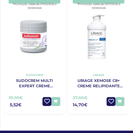
*Promoção válida de 27/05/2026 a
*Promoção válida de 31/07/2026 a
31/08/2026
31/08/2026
SUDOCREM
URIAGE
SUDOCREM MULTI
URIAGE XEMOSE C8+
EXPERT CREME
CREME RELIPIDANTE
PROTECTOR 125G
ANTIPRURIDO 400ML
10,95€
27,50€
5,52€
14,70€