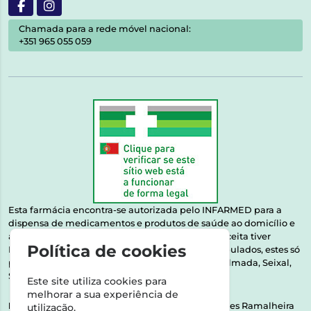
Chamada para a rede móvel nacional:
+351 965 055 059
Esta farmácia encontra-se autorizada pelo INFARMED para a
dispensa de medicamentos e produtos de saúde ao domicílio e
através da internet. Medicamentos | Se na sua receita tiver
Política de cookies
MSRM, MNSRM, MSRMV ou Medicamentos Manipulados, estes só
podem ser entregues nos seguintes concelhos: Almada, Seixal,
Sesimbra, Oeiras e Lisboa.
Este site utiliza cookies para
melhorar a sua experiência de
Direção Técnica:
Dra. Raquel Alexandra Fernandes Ramalheira
utilização.