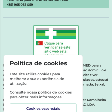
Chamada para a rede móvel nacional:
+351 965 055 059
Política de cookies
Esta farmácia encontra-se autorizada pelo INFARMED para a
dispensa de medicamentos e produtos de saúde ao domicílio e
Este site utiliza cookies para
através da internet. Medicamentos | Se na sua receita tiver
melhorar a sua experiência de
MSRM, MNSRM, MSRMV ou Medicamentos Manipulados, estes só
utilização.
podem ser entregues nos seguintes concelhos: Almada, Seixal,
Sesimbra, Oeiras e Lisboa.
Consulte nossa
política de cookies
para obter mais informações.
Direção Técnica:
Dra. Raquel Alexandra Fernandes Ramalheira
NIPC:
513064133 | ASPAS E NÚMEROS SOC. FARMAC. LDA.
Cookies essenciais
Rua dos Castanheiros 5 AB Feijó2810-036 Almada