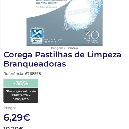
Imagem ilustrativa
Corega Pastilhas de Limpeza
Branqueadoras
Referência: 6768598
-38%
*Promoção válida de
23/07/2026 a
31/08/2026
Preço:
6,29€
10,20€