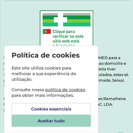
Política de cookies
Esta farmácia encontra-se autorizada pelo INFARMED para a
dispensa de medicamentos e produtos de saúde ao domicílio e
Este site utiliza cookies para
através da internet. Medicamentos | Se na sua receita tiver
melhorar a sua experiência de
MSRM, MNSRM, MSRMV ou Medicamentos Manipulados, estes só
utilização.
podem ser entregues nos seguintes concelhos: Almada, Seixal,
Sesimbra, Oeiras e Lisboa.
Consulte nossa
política de cookies
para obter mais informações.
Direção Técnica:
Dra. Raquel Alexandra Fernandes Ramalheira
NIPC:
513064133 | ASPAS E NÚMEROS SOC. FARMAC. LDA.
Cookies essenciais
Rua dos Castanheiros 5 AB Feijó2810-036 Almada
Aceitar tudo