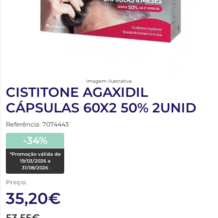
Imagem ilustrativa
CISTITONE AGAXIDIL
CÁPSULAS 60X2 50% 2UNID
Referência: 7074443
-34%
*Promoção válida de
19/03/2026 a
31/08/2026
Preço:
35,20€
53,55€