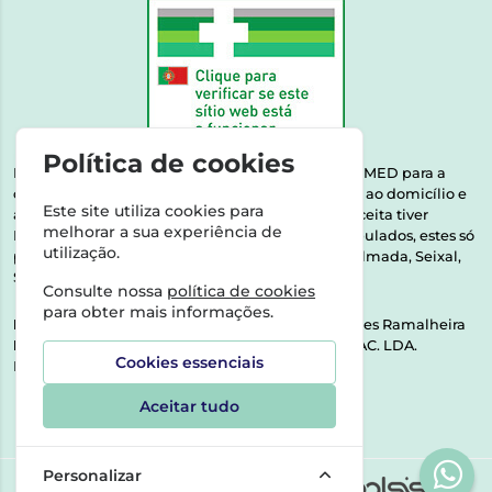
Política de cookies
Esta farmácia encontra-se autorizada pelo INFARMED para a
dispensa de medicamentos e produtos de saúde ao domicílio e
Este site utiliza cookies para
através da internet. Medicamentos | Se na sua receita tiver
melhorar a sua experiência de
MSRM, MNSRM, MSRMV ou Medicamentos Manipulados, estes só
utilização.
podem ser entregues nos seguintes concelhos: Almada, Seixal,
Sesimbra, Oeiras e Lisboa.
Consulte nossa
política de cookies
para obter mais informações.
Direção Técnica:
Dra. Raquel Alexandra Fernandes Ramalheira
NIPC:
513064133 | ASPAS E NÚMEROS SOC. FARMAC. LDA.
Cookies essenciais
Rua dos Castanheiros 5 AB Feijó2810-036 Almada
Aceitar tudo
Personalizar
©2026 Todos os direitos reservados