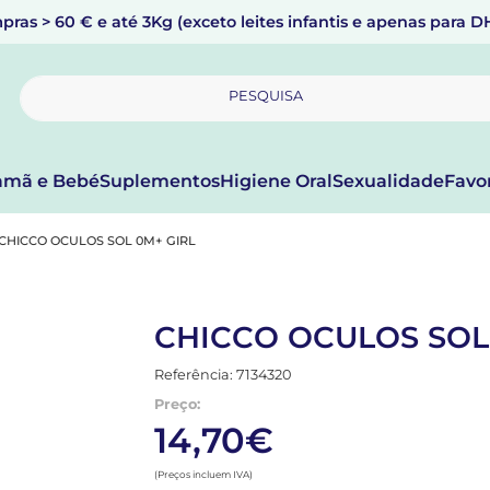
pras > 60 € e até 3Kg (exceto leites infantis e apenas para 
PESQUISA
mã e Bebé
Suplementos
Higiene Oral
Sexualidade
Favo
CHICCO OCULOS SOL 0M+ GIRL
CHICCO OCULOS SOL
Referência: 7134320
Preço:
14,70€
(Preços incluem IVA)