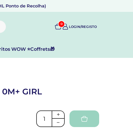
DHL Ponto de Recolha)
0
LOGIN/REGISTO
ritos WOW ⭐
Coffrets🎁
 0M+ GIRL