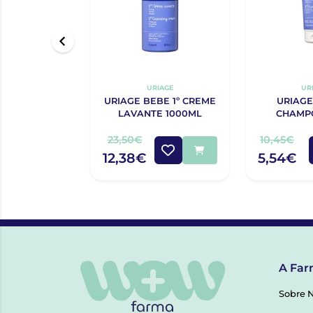
URIAGE
UR
URIAGE BEBE 1º CREME
URIAGE
LAVANTE 1000ML
CHAMP
23,50€
10,45€
12,38€
5,54€
A Far
Sobre 