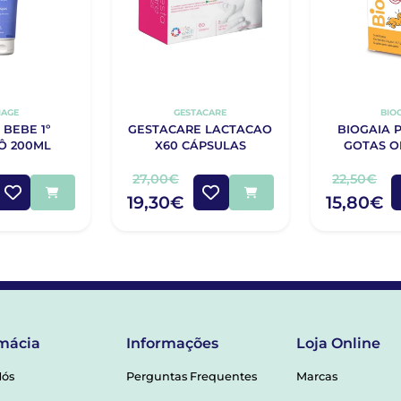
IAGE
GESTACARE
BIO
 BEBE 1º
GESTACARE LACTACAO
BIOGAIA 
Ô 200ML
X60 CÁPSULAS
GOTAS O
27,00€
22,50€
19,30€
15,80€
mácia
Informações
Loja Online
Nós
Perguntas Frequentes
Marcas