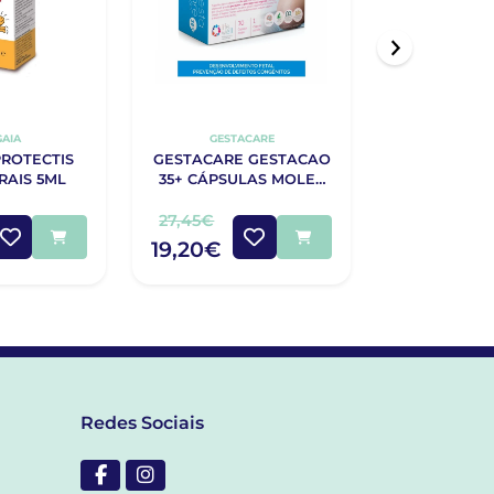
GAIA
GESTACARE
APTA
PROTECTIS
GESTACARE GESTACAO
APTAMIL PR
RAIS 5ML
35+ CÁPSULAS MOLES
DUO 
X30
27,45€
21,80€
19,20€
Redes Sociais