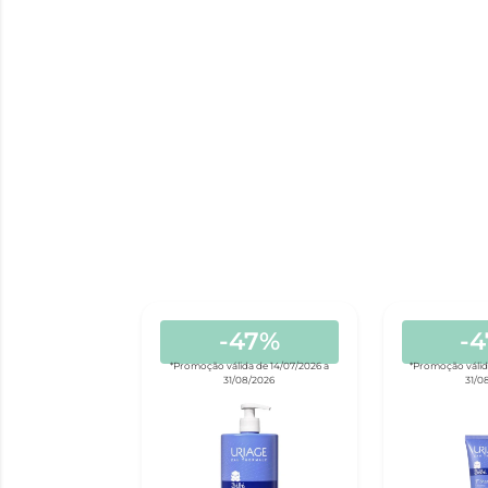
-47%
-
*Promoção válida de 14/07/2026 a
*Promoção válid
31/08/2026
31/0