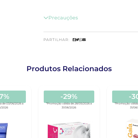
Precauções
PARTILHAR:
Produtos Relacionados
47%
-29%
-3
a de 03/06/2026 a
*Promoção válida de 28/05/2026 a
*Promoção válida
8/2026
31/08/2026
31/08