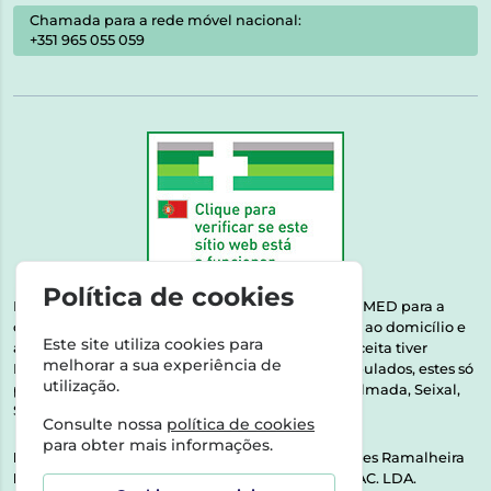
Chamada para a rede móvel nacional:
+351 965 055 059
Política de cookies
Esta farmácia encontra-se autorizada pelo INFARMED para a
dispensa de medicamentos e produtos de saúde ao domicílio e
Este site utiliza cookies para
através da internet. Medicamentos | Se na sua receita tiver
melhorar a sua experiência de
MSRM, MNSRM, MSRMV ou Medicamentos Manipulados, estes só
utilização.
podem ser entregues nos seguintes concelhos: Almada, Seixal,
Sesimbra, Oeiras e Lisboa.
Consulte nossa
política de cookies
para obter mais informações.
Direção Técnica:
Dra. Raquel Alexandra Fernandes Ramalheira
NIPC:
513064133 | ASPAS E NÚMEROS SOC. FARMAC. LDA.