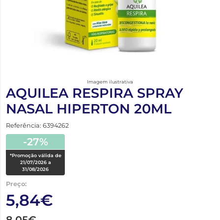
Imagem ilustrativa
AQUILEA RESPIRA SPRAY
NASAL HIPERTON 20ML
Referência: 6394262
-27%
*Promoção válida de
21/07/2026 a
31/08/2026
Preço:
5,84€
8,05€