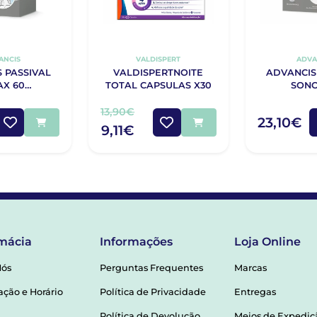
ANCIS
VALDISPERT
ADVA
 PASSIVAL
VALDISPERTNOITE
ADVANCIS
AX 60
TOTAL CAPSULAS X30
SONO
IMIDOS
COMPR
13,90€
23,10€
9,11€
mácia
Informações
Loja Online
Nós
Perguntas Frequentes
Marcas
ação e Horário
Política de Privacidade
Entregas
Política de Devolução
Meios de Expediç