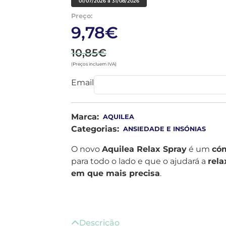
01/07/2026 a 31/08/2026
Preço:
9,78€
10,85€
(Preços incluem IVA)
Email
Marca:
AQUILEA
Categorias:
ANSIEDADE E INSÓNIAS
O novo
Aquilea Relax Spray
é um
có
para todo o lado e que o ajudará a
rel
em que mais precisa
.
Descrição