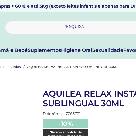
pras > 60 € e até 3Kg (exceto leites infantis e apenas para 
PESQUISA
mã e Bebé
Suplementos
Higiene Oral
Sexualidade
Favo
e e Insónias
AQUILEA RELAX INSTANT SPRAY SUBLINGUAL 30ML
AQUILEA RELAX INST
SUBLINGUAL 30ML
Referência: 7263731
-10%
*Promoção válida de