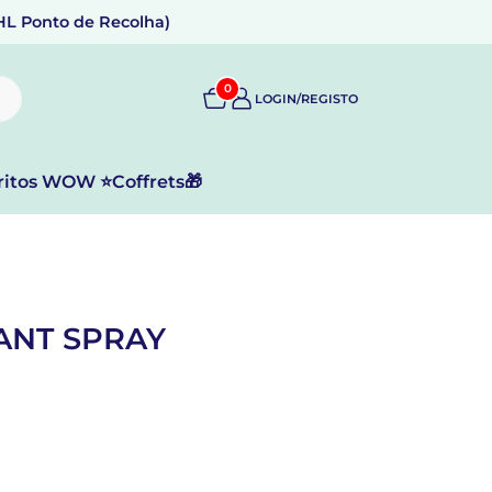
DHL Ponto de Recolha)
0
LOGIN/REGISTO
ritos WOW ⭐
Coffrets🎁
ANT SPRAY