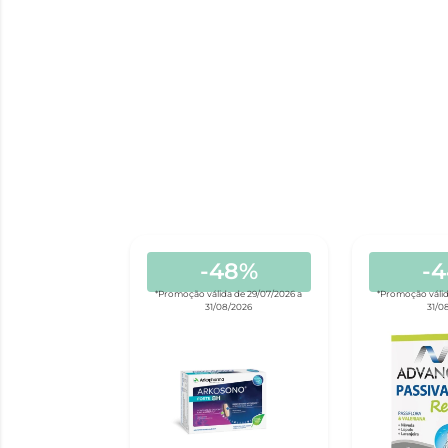
-48%
-
*Promoção válida de 29/07/2026 a
*Promoção válid
31/08/2026
31/0