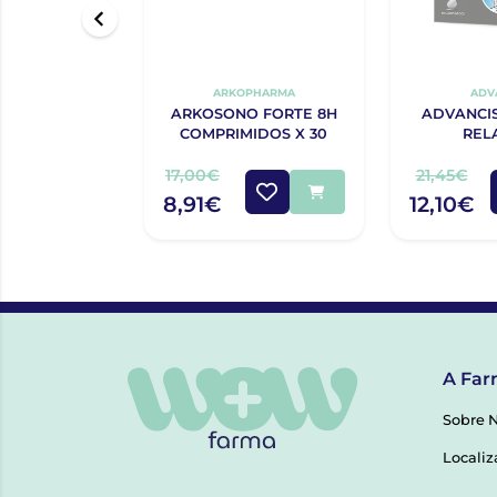
ARKOPHARMA
ADV
ARKOSONO FORTE 8H
ADVANCIS
COMPRIMIDOS X 30
REL
COMPR
17,00€
21,45€
8,91€
12,10€
A Far
Sobre 
Localiz