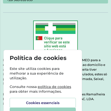
Política de cookies
Esta farmácia encontra-se autorizada pelo INFARMED para a
dispensa de medicamentos e produtos de saúde ao domicílio e
Este site utiliza cookies para
através da internet. Medicamentos | Se na sua receita tiver
melhorar a sua experiência de
MSRM, MNSRM, MSRMV ou Medicamentos Manipulados, estes só
utilização.
podem ser entregues nos seguintes concelhos: Almada, Seixal,
Sesimbra, Oeiras e Lisboa.
Consulte nossa
política de cookies
para obter mais informações.
Direção Técnica:
Dra. Raquel Alexandra Fernandes Ramalheira
NIPC:
513064133 | ASPAS E NÚMEROS SOC. FARMAC. LDA.
Cookies essenciais
Rua dos Castanheiros 5 AB Feijó2810-036 Almada