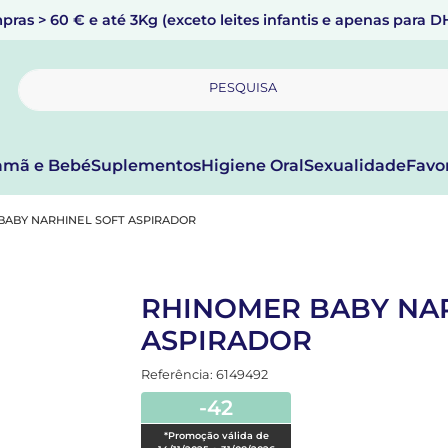
pras > 60 € e até 3Kg (exceto leites infantis e apenas para 
PESQUISA
mã e Bebé
Suplementos
Higiene Oral
Sexualidade
Favo
BABY NARHINEL SOFT ASPIRADOR
RHINOMER BABY NAR
ASPIRADOR
Referência: 6149492
-42
*Promoção válida de