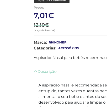
14/11/2025 a 31/08/2026
Preço:
7,01€
12,10€
(Preços incluem IVA)
Marca:
RHINOMER
Categorias:
ACESSÓRIOS
Aspirador Nasal para bebés recém-nasci
Descrição
A aspiração nasal é recomendada s
entupido, tantas vezes quantas nec
alimentar o seu bebé e antes do seu
desenvolvido para ajudar a limpar 