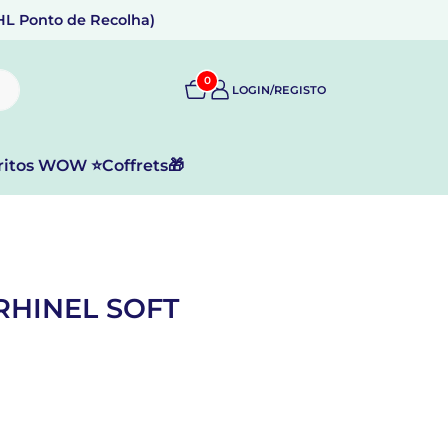
DHL Ponto de Recolha)
0
LOGIN/REGISTO
ritos WOW ⭐
Coffrets🎁
HINEL SOFT