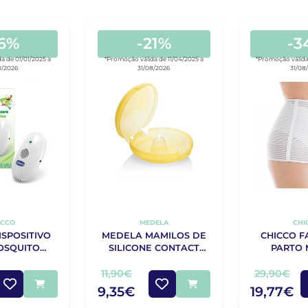
16%
-21%
-3
a de 01/01/2025 a
*Promoção válida de 11/04/2025 a
*Promoção válida
8/2026
31/08/2026
31/08
ICCO
MEDELA
CHI
ISPOSITIVO
MEDELA MAMILOS DE
CHICCO F
OSQUITO
SILICONE CONTACT
PARTO
 PORTÁTIL
TAMANHO S 2
TAMA
UNIDADES
11,90€
29,90€
9,35€
19,77€