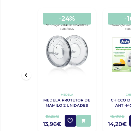
-24%
-
*Promoção válida de 11/04/2025 a
*Promoção válid
31/08/2026
31/0
MEDELA
CH
MEDELA PROTETOR DE
CHICCO D
MAMILO 2 UNIDADES
ANTI-M
DIFUSOR
18,25€
16,90€
13,96€
14,20€