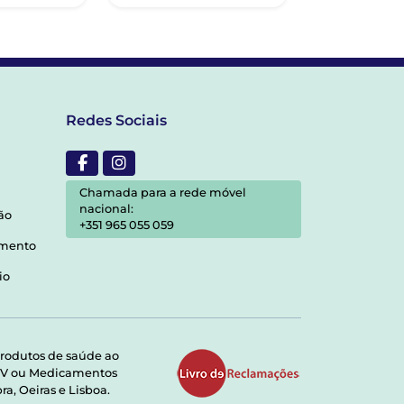
Redes Sociais
Chamada para a rede móvel
nacional:
ão
+351 965 055 059
amento
io
rodutos de saúde ao
RMV ou Medicamentos
a, Oeiras e Lisboa.