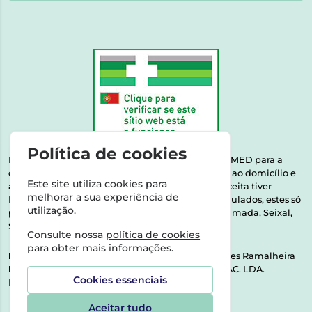
Política de cookies
Esta farmácia encontra-se autorizada pelo INFARMED para a
dispensa de medicamentos e produtos de saúde ao domicílio e
Este site utiliza cookies para
através da internet. Medicamentos | Se na sua receita tiver
melhorar a sua experiência de
MSRM, MNSRM, MSRMV ou Medicamentos Manipulados, estes só
utilização.
podem ser entregues nos seguintes concelhos: Almada, Seixal,
Sesimbra, Oeiras e Lisboa.
Consulte nossa
política de cookies
para obter mais informações.
Direção Técnica:
Dra. Raquel Alexandra Fernandes Ramalheira
NIPC:
513064133 | ASPAS E NÚMEROS SOC. FARMAC. LDA.
Cookies essenciais
Rua dos Castanheiros 5 AB Feijó2810-036 Almada
Aceitar tudo