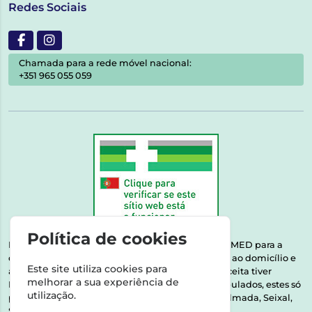
Redes Sociais
Chamada para a rede móvel nacional:
+351 965 055 059
Política de cookies
Esta farmácia encontra-se autorizada pelo INFARMED para a
dispensa de medicamentos e produtos de saúde ao domicílio e
Este site utiliza cookies para
através da internet. Medicamentos | Se na sua receita tiver
melhorar a sua experiência de
MSRM, MNSRM, MSRMV ou Medicamentos Manipulados, estes só
utilização.
podem ser entregues nos seguintes concelhos: Almada, Seixal,
Sesimbra, Oeiras e Lisboa.