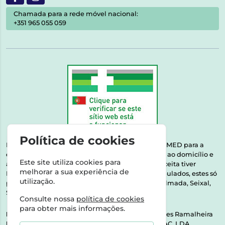
Chamada para a rede móvel nacional:
+351 965 055 059
Política de cookies
Esta farmácia encontra-se autorizada pelo INFARMED para a
dispensa de medicamentos e produtos de saúde ao domicílio e
Este site utiliza cookies para
através da internet. Medicamentos | Se na sua receita tiver
melhorar a sua experiência de
MSRM, MNSRM, MSRMV ou Medicamentos Manipulados, estes só
utilização.
podem ser entregues nos seguintes concelhos: Almada, Seixal,
Sesimbra, Oeiras e Lisboa.
Consulte nossa
política de cookies
para obter mais informações.
Direção Técnica:
Dra. Raquel Alexandra Fernandes Ramalheira
NIPC:
513064133 | ASPAS E NÚMEROS SOC. FARMAC. LDA.