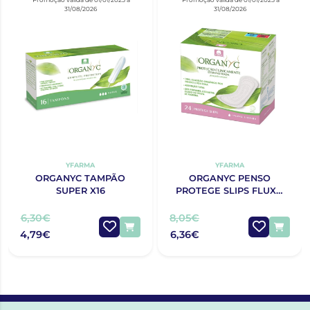
31/08/2026
31/08/2026
YFARMA
YFARMA
ORGANYC TAMPÃO
ORGANYC PENSO
SUPER X16
PROTEGE SLIPS FLUXO
LIGEIRO X24 UNIDADES
6,30€
8,05€
4,79€
6,36€