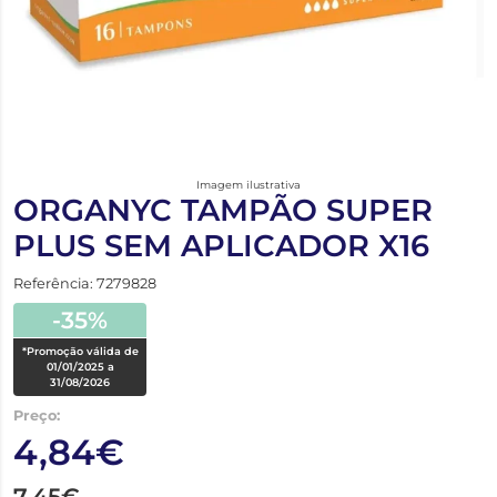
Imagem ilustrativa
ORGANYC TAMPÃO SUPER
PLUS SEM APLICADOR X16
Referência: 7279828
-35%
*Promoção válida de
01/01/2025 a
31/08/2026
Preço:
4,84€
7,45€