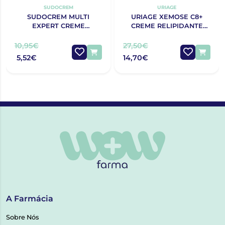
SUDOCREM
URIAGE
SUDOCREM MULTI
URIAGE XEMOSE C8+
EXPERT CREME
CREME RELIPIDANTE
PROTECTOR 125G
ANTIPRURIDO 400ML
10,95€
27,50€
5,52€
14,70€
A Farmácia
Sobre Nós