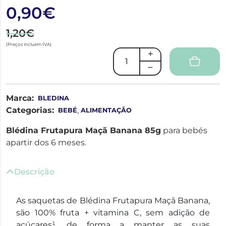
0,90€
1,20€
(Preços incluem IVA)
Marca:
BLEDINA
Categorias:
,
BEBÉ
ALIMENTAÇÃO
Blédina Frutapura Maçã Banana 85g
para bebés
apartir dos 6 meses.
Descrição
As saquetas de Blédina Frutapura Maçã Banana,
são 100% fruta + vitamina C, sem adição de
açúcares¹, de forma a manter as suas