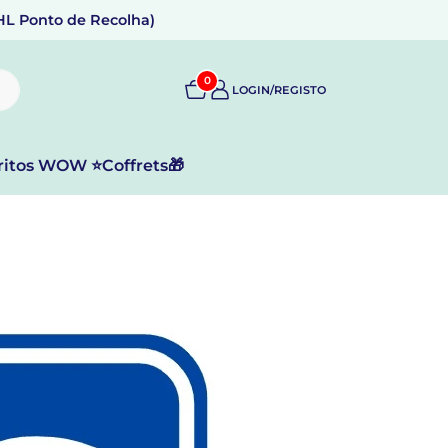
DHL Ponto de Recolha)
0
LOGIN/REGISTO
ritos WOW ⭐
Coffrets🎁