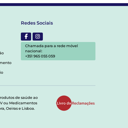
Redes Sociais
Chamada para a rede móvel
nacional:
ão
+351 965 055 059
amento
io
rodutos de saúde ao
RMV ou Medicamentos
a, Oeiras e Lisboa.