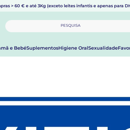
pras > 60 € e até 3Kg (exceto leites infantis e apenas para 
PESQUISA
mã e Bebé
Suplementos
Higiene Oral
Sexualidade
Favo