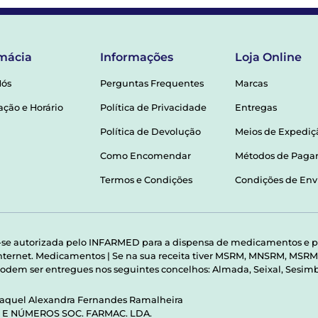
mácia
Informações
Loja Online
Nós
Perguntas Frequentes
Marcas
ação e Horário
Política de Privacidade
Entregas
Política de Devolução
Meios de Expediç
Como Encomendar
Métodos de Pag
Termos e Condições
Condições de Env
-se autorizada pelo INFARMED para a dispensa de medicamentos e p
 internet. Medicamentos | Se na sua receita tiver MSRM, MNSRM, MS
odem ser entregues nos seguintes concelhos: Almada, Seixal, Sesimbr
Raquel Alexandra Fernandes Ramalheira
S E NÚMEROS SOC. FARMAC. LDA.