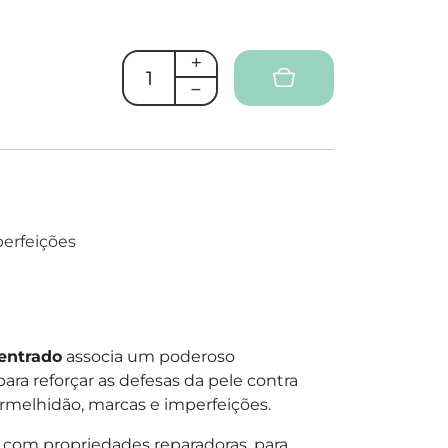
perfeições
entrado
associa um poderoso
ra reforçar as defesas da pele contra
ermelhidão, marcas e imperfeições.
 com propriedades reparadoras, para