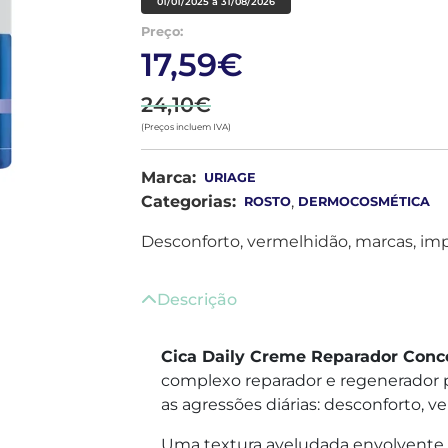
01/01/2025 a 31/08/2026
Preço:
17,59€
24,10€
(Preços incluem IVA)
Marca:
URIAGE
Categorias:
,
ROSTO
DERMOCOSMÉTICA
Desconforto, vermelhidão, marcas, im
Descrição
Cica Daily Creme Reparador Conc
complexo reparador e regenerador pa
as agressões diárias: desconforto, v
Uma textura aveludada envolvente,