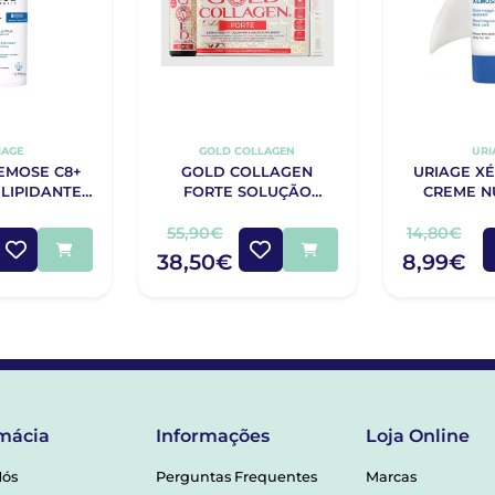
IAGE
GOLD COLLAGEN
URI
EMOSE C8+
GOLD COLLAGEN
URIAGE X
LIPIDANTE
FORTE SOLUÇÃO
CREME N
IDO 400ML
10X50ML
CALMANTE
40
55,90€
14,80€
38,50€
8,99€
mácia
Informações
Loja Online
Nós
Perguntas Frequentes
Marcas