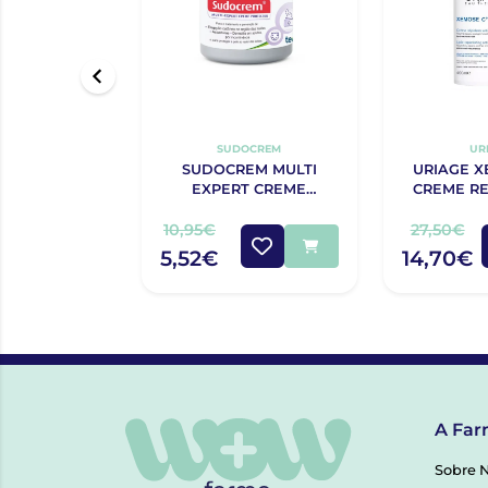
SUDOCREM
UR
SUDOCREM MULTI
URIAGE X
EXPERT CREME
CREME RE
PROTECTOR 125G
ANTIPRUR
10,95€
27,50€
5,52€
14,70€
A Far
Sobre 