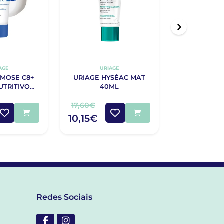
AGE
URIAGE
CERA
ÉMOSE C8+
URIAGE HYSÉAC MAT
CERAVE CO
UTRITIVO
40ML
FACIAL HI
 DE ROSTO
PM 
ML
17,60€
18,30€
10,15€
10,85€
Redes Sociais