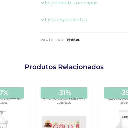
Ingredientes principais
Lista ingredientes
PARTILHAR:
Produtos Relacionados
47%
-31%
-3
a de 31/07/2026 a
*Promoção válida de 24/07/2026 a
*Promoção válida
8/2026
31/08/2026
31/08