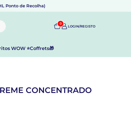
DHL Ponto de Recolha)
0
LOGIN/REGISTO
ritos WOW ⭐
Coffrets🎁
 CREME CONCENTRADO