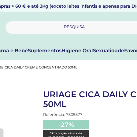
pras > 60 € e até 3Kg (exceto leites infantis e apenas para 
PESQUISA
mã e Bebé
Suplementos
Higiene Oral
Sexualidade
Favo
GE CICA DAILY CREME CONCENTRADO 50ML
URIAGE CICA DAILY
50ML
Referência: 7309377
-27%
*Promoção válida de