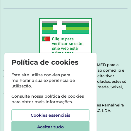
Política de cookies
Esta farmácia encontra-se autorizada pelo INFARMED para a
dispensa de medicamentos e produtos de saúde ao domicílio e
Este site utiliza cookies para
através da internet. Medicamentos | Se na sua receita tiver
melhorar a sua experiência de
MSRM, MNSRM, MSRMV ou Medicamentos Manipulados, estes só
utilização.
podem ser entregues nos seguintes concelhos: Almada, Seixal,
Sesimbra, Oeiras e Lisboa.
Consulte nossa
política de cookies
para obter mais informações.
Direção Técnica:
Dra. Raquel Alexandra Fernandes Ramalheira
NIPC:
513064133 | ASPAS E NÚMEROS SOC. FARMAC. LDA.
Cookies essenciais
Rua dos Castanheiros 5 AB Feijó2810-036 Almada
Aceitar tudo