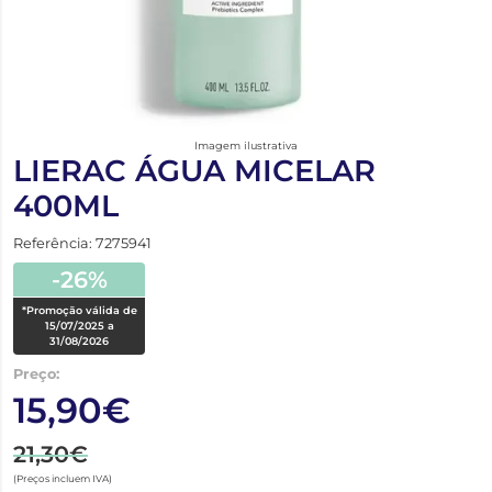
Imagem ilustrativa
LIERAC ÁGUA MICELAR
400ML
Referência: 7275941
-26%
*Promoção válida de
15/07/2025 a
31/08/2026
Preço:
15,90€
21,30€
(Preços incluem IVA)