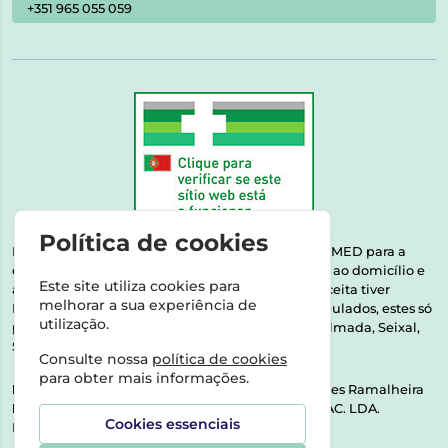
+351 965 055 059
Política de cookies
Esta farmácia encontra-se autorizada pelo INFARMED para a
dispensa de medicamentos e produtos de saúde ao domicílio e
Este site utiliza cookies para
através da internet. Medicamentos | Se na sua receita tiver
melhorar a sua experiência de
MSRM, MNSRM, MSRMV ou Medicamentos Manipulados, estes só
utilização.
podem ser entregues nos seguintes concelhos: Almada, Seixal,
Sesimbra, Oeiras e Lisboa.
Consulte nossa
política de cookies
para obter mais informações.
Direção Técnica:
Dra. Raquel Alexandra Fernandes Ramalheira
NIPC:
513064133 | ASPAS E NÚMEROS SOC. FARMAC. LDA.
Cookies essenciais
Rua dos Castanheiros 5 AB Feijó2810-036 Almada