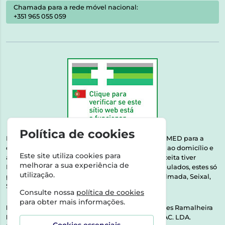
Chamada para a rede móvel nacional:
+351 965 055 059
Política de cookies
Esta farmácia encontra-se autorizada pelo INFARMED para a
dispensa de medicamentos e produtos de saúde ao domicílio e
Este site utiliza cookies para
através da internet. Medicamentos | Se na sua receita tiver
melhorar a sua experiência de
MSRM, MNSRM, MSRMV ou Medicamentos Manipulados, estes só
utilização.
podem ser entregues nos seguintes concelhos: Almada, Seixal,
Sesimbra, Oeiras e Lisboa.
Consulte nossa
política de cookies
para obter mais informações.
Direção Técnica:
Dra. Raquel Alexandra Fernandes Ramalheira
NIPC:
513064133 | ASPAS E NÚMEROS SOC. FARMAC. LDA.