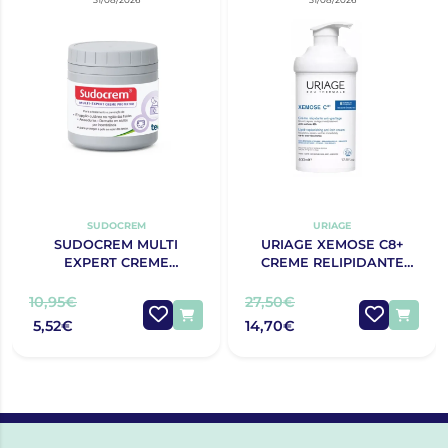
SUDOCREM
URIAGE
SUDOCREM MULTI
URIAGE XEMOSE C8+
EXPERT CREME
CREME RELIPIDANTE
PROTECTOR 125G
ANTIPRURIDO 400ML
10,95€
27,50€
5,52€
14,70€