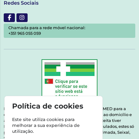
Redes Sociais
Chamada para a rede móvel nacional:
+351 965 055 059
Política de cookies
Esta farmácia encontra-se autorizada pelo INFARMED para a
dispensa de medicamentos e produtos de saúde ao domicílio e
Este site utiliza cookies para
através da internet. Medicamentos | Se na sua receita tiver
melhorar a sua experiência de
MSRM, MNSRM, MSRMV ou Medicamentos Manipulados, estes só
utilização.
podem ser entregues nos seguintes concelhos: Almada, Seixal,
Sesimbra, Oeiras e Lisboa.