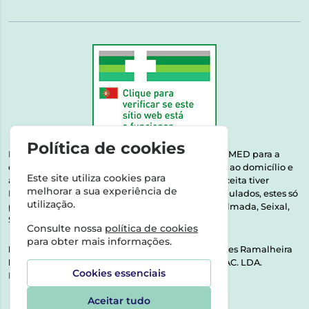
Política de cookies
Esta farmácia encontra-se autorizada pelo INFARMED para a
dispensa de medicamentos e produtos de saúde ao domicílio e
Este site utiliza cookies para
através da internet. Medicamentos | Se na sua receita tiver
melhorar a sua experiência de
MSRM, MNSRM, MSRMV ou Medicamentos Manipulados, estes só
utilização.
podem ser entregues nos seguintes concelhos: Almada, Seixal,
Sesimbra, Oeiras e Lisboa.
Consulte nossa
política de cookies
para obter mais informações.
Direção Técnica:
Dra. Raquel Alexandra Fernandes Ramalheira
NIPC:
513064133 | ASPAS E NÚMEROS SOC. FARMAC. LDA.
Cookies essenciais
Rua dos Castanheiros 5 AB Feijó2810-036 Almada
Aceitar tudo